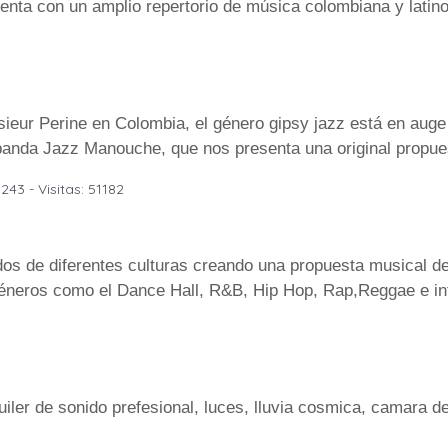
uenta con un amplio repertorio de música colombiana y latin
sieur Perine en Colombia, el género gipsy jazz está en aug
banda Jazz Manouche, que nos presenta una original propues
243 - Visitas: 51182
dos de diferentes culturas creando una propuesta musical 
géneros como el Dance Hall, R&B, Hip Hop, Rap,Reggae e int
quiler de sonido prefesional, luces, lluvia cosmica, camara 