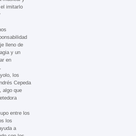
l imitarlo
y
nos
onsabilidad
je lleno de
agia y un
ar en
.
yolo, los
Andrés Cepeda
, algo que
etedora
upo entre los
os los
 ayuda a
ndo con los