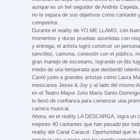
aunque es un fiel seguidor de Andrés Cepeda, e
no lo separa de sus objetivos como cantante 
compositor.
Durante el reality de YO ME LLAMO, con bue
momentos y duras pruebas asumidas con resp
y entrega, el artista logró construir un persona
sencillez, carisma, conexión con el público, m
gran manejo de escenario, logrando un 6to lug
medio de una temporada que desbordó talento
Cantó junto a grandes artistas como Laura Ma
mexicanos Jesse & Joy y al lado del mismo 
en el Teatro Mayor Julio Mario Santo Domingo
lo llenó de confianza para comenzar una prom
carrera musical.
Ahora, en el reality LA DESCARGA, logra un c
mejores 40 cantantes que han pasado por tod
reality del Canal Caracol. Oportunidad que le
impulsar una carrera que ha venido consolida