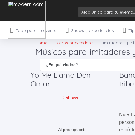
Todo para tu evento
Shows y experiencias
Tip
Home
Otros proveedores
Imitadores y tri
Músicos para imitadores y
Yo Me Llamo Don
Band
Omar
tribu
2 shows
Nuestr
personi
espírit
Al presupuesto