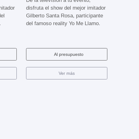
De la televisión a tu evento,
mitador
disfruta el show del mejor imitador
del
Gilberto Santa Rosa, participante
.
del famoso reality Yo Me Llamo.
Al presupuesto
Ver más