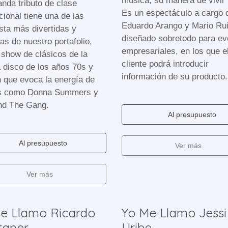
música, su manera de vivir 
nda tributo de clase
Es un espectáculo a cargo 
cional tiene una de las
Eduardo Arango y Mario Rui
sta más divertidas y
diseñado sobretodo para ev
s de nuestro portafolio,
empresariales, en los que e
 show de clásicos de la
cliente podrá introducir
 disco de los años 70s y
información de su producto.
n que evoca la energía de
as como Donna Summers y
nd The Gang.
Al presupuesto
Al presupuesto
Ver más
Ver más
e Llamo Ricardo
Yo Me Llamo Jessi
taner
Uribe