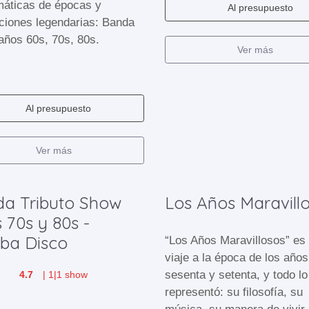
áticas de épocas y
Al presupuesto
ciones legendarias: Banda
años 60s, 70s, 80s.
Ver más
Al presupuesto
Ver más
a Tributo Show
Los Años Maravill
 70s y 80s -
ba Disco
“Los Años Maravillosos” es
viaje a la época de los años
sesenta y setenta, y todo l
4.7
|
1
|
1 show
representó: su filosofía, su