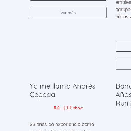
emblem
agrupa
Ver más
de los 
Yo me llamo Andrés
Band
Cepeda
Años
Rum
5.0
|
1
|
1 show
23 años de experiencia como