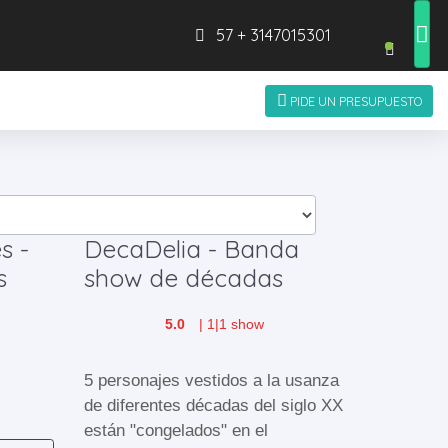
57 + 3147015301
PIDE UN PRESUPUESTO
s -
DecaDelia - Banda
s
show de décadas
5.0
|
1
|
1 show
5 personajes vestidos a la usanza
de diferentes décadas del siglo XX
están "congelados" en el