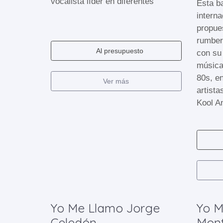
vocalista líder en diferentes
Esta ba
interna
propue
rumbera
Al presupuesto
con su
música
80s, e
Ver más
artist
Kool A
Yo Me Llamo Jorge
Yo M
Celedón
Mon