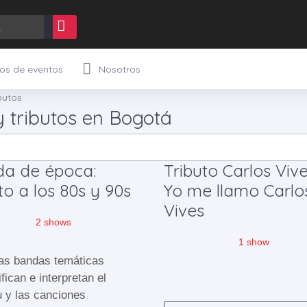
os de eventos
Nosotros
Caramels dessert chocolate cake pastry jujubes bonbon. Jelly wafer jelly beans. Caramels chocolate cake liquorice cake wafer jelly beans croissant apple pie.
butos
 tributos en Bogotá
a de época:
Tributo Carlos Vive
to a los 80s y 90s
Yo me llamo Carlo
Vives
2 shows
1 show
as bandas temáticas
fican e interpretan el
u y las canciones