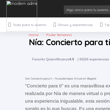
Todo para tu evento
Shows y experiencias
Tip
Home
Poder femenino
Nía: Concierto para t
Favorito QuieroMusicos
4.5
|
66
|
58 experiencias
Nía: Concierto para ti - Musicoterapia Virtual en Bogotá
"Concierto para tí" es una maravillosa 
realizada por Nía de manera virtual o pre
una experiencia inigualable, esta sesión
sonido es lo que buscas. Es una experie