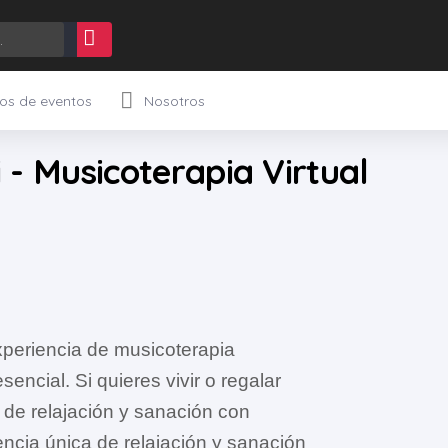
os de eventos
Nosotros
Caramels dessert chocolate cake pastry jujubes bonbon. Jelly wafer jelly beans. Caramels chocolate cake liquorice cake wafer jelly beans croissant apple pie.
i - Musicoterapia Virtual
experiencia de musicoterapia
sencial. Si quieres vivir o regalar
 de relajación y sanación con
ncia única de relajación y sanación