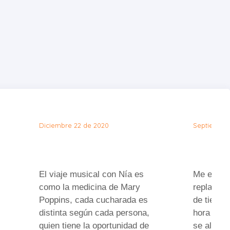
Diciembre 22 de 2020
Septiembre
El viaje musical con Nía es
Me encant
como la medicina de Mary
replantea
Poppins, cada cucharada es
de tiempo
distinta según cada persona,
hora y a
quien tiene la oportunidad de
se alcanz