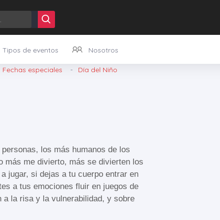
Tipos de eventos
Nosotros
Caramels dessert chocolate cake pastry jujubes bonbon. Jelly wafer jelly beans. Caramels chocolate cake liquorice cake wafer jelly beans croissant apple pie.
Fechas especiales
Día del Niño
 personas, los más humanos de los
o más me divierto, más se divierten los
 jugar, si dejas a tu cuerpo entrar en
ites a tus emociones fluir en juegos de
a la risa y la vulnerabilidad, y sobre