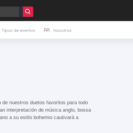
Tipos de eventos
Nosotros
Caramels dessert chocolate cake pastry jujubes bonbon. Jelly wafer jelly beans. Caramels chocolate cake liquorice cake wafer jelly beans croissant apple pie.
o de nuestros duetos favoritos para todo
ran interpretación de música anglo, bossa
ano a su estilo bohemio cautivará a