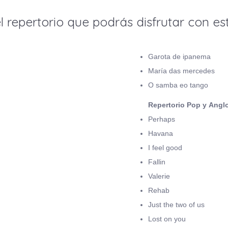
l repertorio que podrás disfrutar con est
Garota de ipanema
María das mercedes
O samba eo tango
Repertorio Pop y Angl
Perhaps
Havana
I feel good
Fallin
Valerie
Rehab
Just the two of us
Lost on you