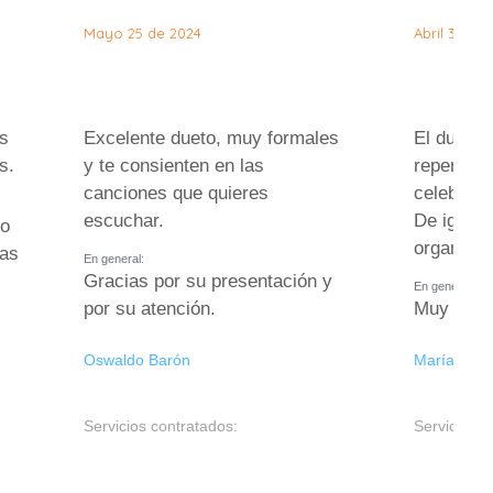
Mayo 25 de 2024
Abril 30 de
s
Excelente dueto, muy formales
El dueto 
s.
y te consienten en las
repertori
canciones que quieres
celebraci
escuchar.
De igual 
no
organizó 
has
En general:
Gracias por su presentación y
En general:
por su atención.
Muy reco
Oswaldo Barón
María Cons
Servicios contratados:
Servicios c