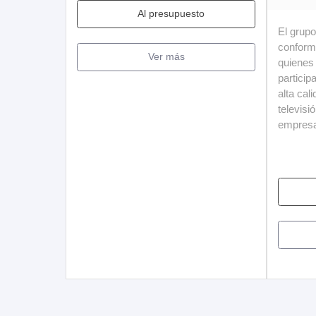
Al presupuesto
El grupo
conforma
Ver más
quienes
partici
alta ca
televisi
empresa