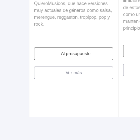
limitado
QuieroMusicos, que hace versiones
de esto
muy actuales de géneros como salsa,
como un
merengue, reggaeton, tropipop, pop y
mantenie
rock.
principio
Al presupuesto
Ver más