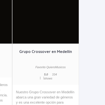
Grupo Crossover en Medellín
Favorito QuieroMusicos
5.0
3
34
|
|
shows
deros
e
Nuestro Grupo Crossover en Medellín
ncia.
abarca una gran variedad de géneros
os
y es una excelente opción para