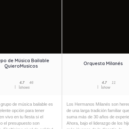
po de Música Bailable
Orquesta Milanés
QuieroMusicos
4.7
4
6
4.7
1
1
|
|
|
|
shows
show
 grupo de música bailable es
Los Hermanos Milanés son here
lente opción para tener
de una larga tradición familiar qu
n vivo en tu fiesta si el
suma más de 30 años de experie
 o el presupuesto son
Ahora, bajo el liderazgo de los hij