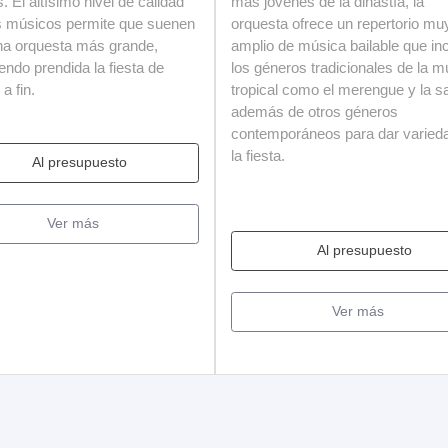
s. El altísimo nivel de calidad
más jóvenes de la dinastía, la
s músicos permite que suenen
orquesta ofrece un repertorio mu
a orquesta más grande,
amplio de música bailable que in
ndo prendida la fiesta de
los géneros tradicionales de la m
 a fin.
tropical como el merengue y la sa
además de otros géneros
contemporáneos para dar varied
la fiesta.
Al presupuesto
Ver más
Al presupuesto
Ver más