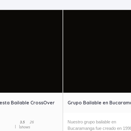
esta Bailable CrossOver
Grupo Bailable en Bucara
Nuestro grupo bailable en
3.5
2
6
|
|
shows
Bucaramanga fue creado en 199