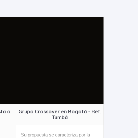
sta o
Grupo Crossover en Bogotá - Ref.
Tumbá
Su propuesta se caracteriza por la