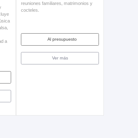
reuniones familiares, matrimonios y
y
cocteles.
cluye
úsica
lsa,
Al presupuesto
ad a
Ver más