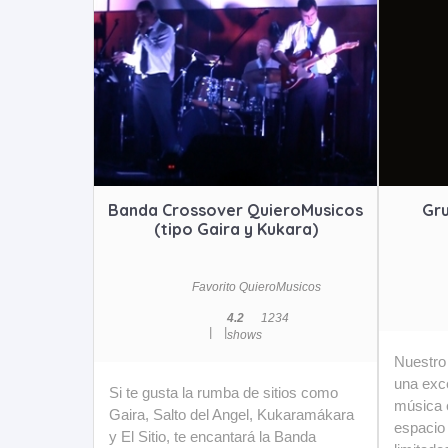
Banda Crossover QuieroMusicos
Gru
(tipo Gaira y Kukara)
Favorito QuieroMusicos
4.2
12
34
|
|
shows
Nuestro
una exce
Si te gusta la rumba de sitios como
música e
Gaira, Salto del Angel, Kukaramákara
espacio
y El Sitio, te encantará la Banda