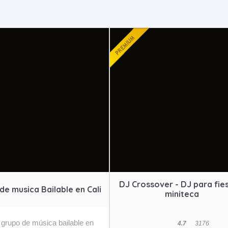
DJ Crossover - DJ para fie
de musica Bailable en Cali
miniteca
 grupo de música bailable en
4.7
31
76