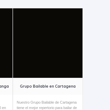
manga
Grupo Bailable en Cartagena
Nuestro Grupo Bailable de Cartagena
0 en
tiene el mejor repertorio para bailar de