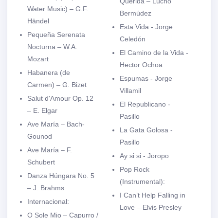
Querida – Lucho
Water Music) – G.F.
Bermúdez
Händel
Esta Vida - Jorge
Pequeña Serenata
Celedón
Nocturna – W.A.
El Camino de la Vida -
Mozart
Hector Ochoa
Habanera (de
Espumas - Jorge
Carmen) – G. Bizet
Villamil
Salut d'Amour Op. 12
El Republicano -
– E. Elgar
Pasillo
Ave María – Bach-
La Gata Golosa -
Gounod
Pasillo
Ave María – F.
Ay si si - Joropo
Schubert
Pop Rock
Danza Húngara No. 5
(Instrumental):
– J. Brahms
I Can’t Help Falling in
Internacional:
Love – Elvis Presley
O Sole Mio – Capurro /