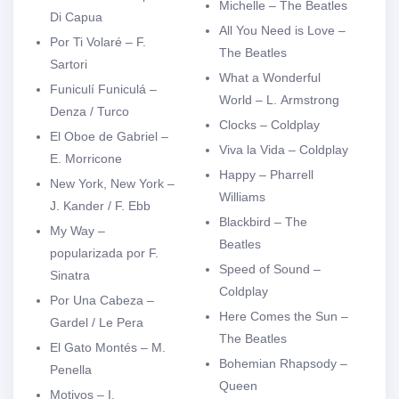
Michelle – The Beatles
Di Capua
All You Need is Love –
Por Ti Volaré – F.
The Beatles
Sartori
What a Wonderful
Funiculí Funiculá –
World – L. Armstrong
Denza / Turco
Clocks – Coldplay
El Oboe de Gabriel –
Viva la Vida – Coldplay
E. Morricone
Happy – Pharrell
New York, New York –
Williams
J. Kander / F. Ebb
Blackbird – The
My Way –
Beatles
popularizada por F.
Speed of Sound –
Sinatra
Coldplay
Por Una Cabeza –
Here Comes the Sun –
Gardel / Le Pera
The Beatles
El Gato Montés – M.
Bohemian Rhapsody –
Penella
Queen
Motivos – I.