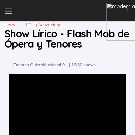
Home
BTL y Activaciones
Show Lírico - Flash Mob de
Ópera y Tenores
Favorito QuieroMusicos
4.9
|
16
|
60 shows