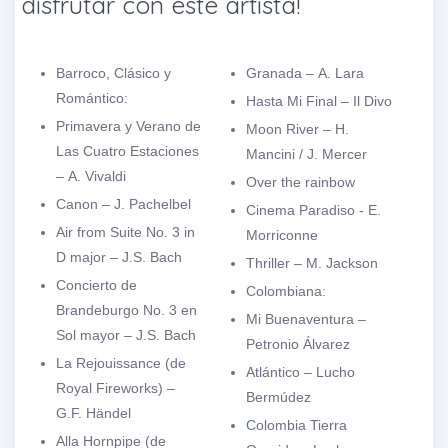
disfrutar con este artista!
Barroco, Clásico y
Granada – A. Lara
Romántico:
Hasta Mi Final – Il Divo
Primavera y Verano de
Moon River – H.
Las Cuatro Estaciones
Mancini / J. Mercer
– A. Vivaldi
Over the rainbow
Canon – J. Pachelbel
Cinema Paradiso - E.
Air from Suite No. 3 in
Morriconne
D major – J.S. Bach
Thriller – M. Jackson
Concierto de
Colombiana:
Brandeburgo No. 3 en
Mi Buenaventura –
Sol mayor – J.S. Bach
Petronio Álvarez
La Rejouissance (de
Atlántico – Lucho
Royal Fireworks) –
Bermúdez
G.F. Händel
Colombia Tierra
Alla Hornpipe (de